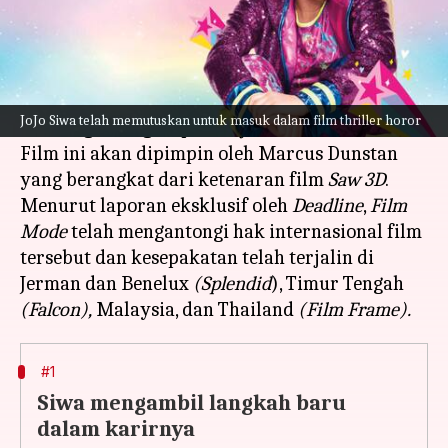
Apa ceritanya
Penyanyi & penari dari YouTuber JoJo Siwa
telah dikontrak untuk film
thriller
horor yang
JoJo Siwa telah memutuskan untuk masuk dalam film thriller horor
akan segera digarap
All My Friends Are Dead
.
Film ini akan dipimpin oleh Marcus Dunstan
yang berangkat dari ketenaran film
Saw 3D
.
Menurut laporan eksklusif oleh
Deadline
,
Film
Mode
telah mengantongi hak internasional film
tersebut dan kesepakatan telah terjalin di
Jerman dan Benelux
(Splendid
), Timur Tengah
(Falcon),
Malaysia, dan Thailand
(Film Frame).
#1
Siwa mengambil langkah baru
dalam karirnya