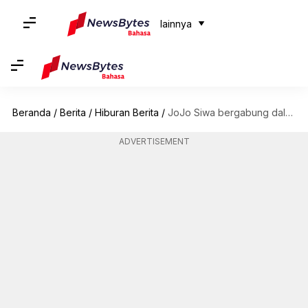
lainnya
Beranda
/
Berita
/
Hiburan Berita
/
JoJo Siwa bergabung dalam 'All My Friends Are Dead'
ADVERTISEMENT