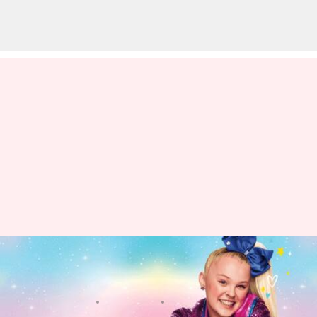
JoJo Siwa bergabung dalam 'All
My Friends Are Dead'
menulis
Feb 22, 2023
01:34 pm
Handoko