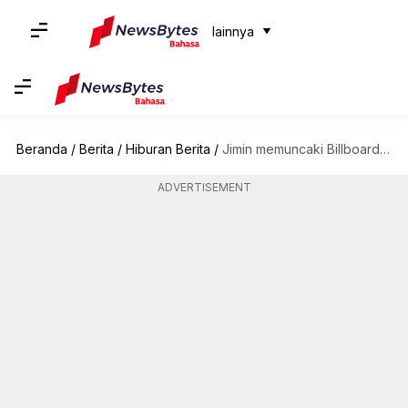
lainnya
Beranda
/
Berita
/
Hiburan Berita
/
Jimin memuncaki Billboard Hot 100: Setiap pencapaian penyanyi ini yang memecahkan rekor
ADVERTISEMENT