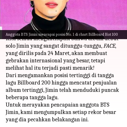
rekor
menulis
Apr 05, 2023
01:04 pm
Bob
Apa ceritanya
Anggota BTS Jimin mencapai posisi No. 1 di chart Billboard Hot 100
Kita semua mengantisipasi bahwa album debut
solo Jimin yang sangat ditunggu-tunggu,
FACE
,
yang dirilis pada 24 Maret, akan membuat
gebrakan internasional yang besar, tetapi
melihat hal itu terjadi pasti menarik!
Dari mengamankan posisi tertinggi di tangga
lagu Billboard 200 hingga mencatat penjualan
album tertinggi, Jimin telah menduduki puncak
beberapa tangga lagu.
Untuk merayakan pencapaian anggota BTS
Jimin, kami mengumpulkan setiap rekor besar