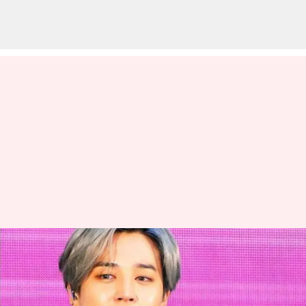
Jimin memuncaki Billboard Hot
100: Setiap pencapaian
penyanyi ini yang memecahkan