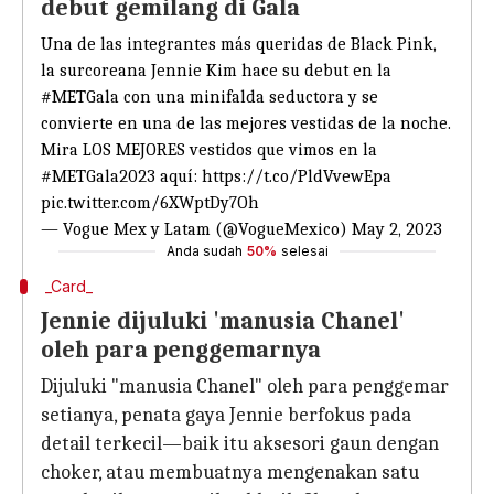
debut gemilang di Gala
Una de las integrantes más queridas de Black Pink,
la surcoreana Jennie Kim hace su debut en la
#METGala
con una minifalda seductora y se
convierte en una de las mejores vestidas de la noche.
Mira LOS MEJORES vestidos que vimos en la
#METGala2023
aquí:
https://t.co/PldVvewEpa
pic.twitter.com/6XWptDy7Oh
— Vogue Mex y Latam (@VogueMexico)
May 2, 2023
Anda sudah
50%
selesai
_Card_
Jennie dijuluki 'manusia Chanel'
oleh para penggemarnya
Dijuluki "manusia Chanel" oleh para penggemar
setianya, penata gaya Jennie berfokus pada
detail terkecil—baik itu aksesori gaun dengan
choker, atau membuatnya mengenakan satu