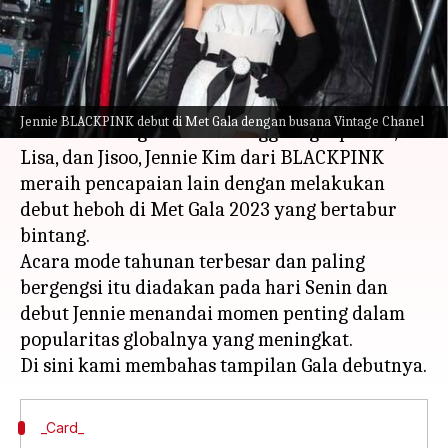
menulis
May 03, 2023
11:06 am
Bob
Apa ceritanya
Setelah menulis sejarah dengan memimpin
Jennie BLACKPINK debut di Met Gala dengan busana Vintage Chanel
Coachella dengan sesama anggota grup Rose,
Lisa, dan Jisoo, Jennie Kim dari BLACKPINK
meraih pencapaian lain dengan melakukan
debut heboh di Met Gala 2023 yang bertabur
bintang.
Acara mode tahunan terbesar dan paling
bergengsi itu diadakan pada hari Senin dan
debut Jennie menandai momen penting dalam
popularitas globalnya yang meningkat.
_Card_