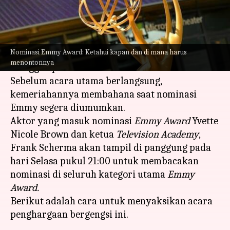
menulis
Jul 12, 2023
11:28 am
Handoko
Apa ceritanya
Nominasi Emmy Award: Ketahui kapan dan di mana harus
Emmy Award
telah kembali untuk
menontonnya
menggemparkan dunia!
Sebelum acara utama berlangsung,
kemeriahannya membahana saat nominasi
Emmy segera diumumkan.
Aktor yang masuk nominasi
Emmy Award
Yvette
Nicole Brown dan ketua
Television Academy
,
Frank Scherma akan tampil di panggung pada
hari Selasa pukul 21:00 untuk membacakan
nominasi di seluruh kategori utama
Emmy
Award.
Berikut adalah cara untuk menyaksikan acara