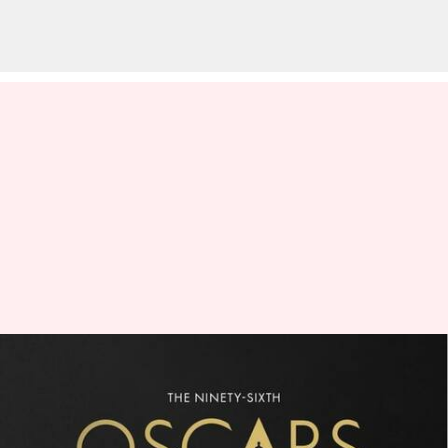
Jadwal lengkap Oscar 2024
sudah keluar: Periksa tenggat
waktu penting