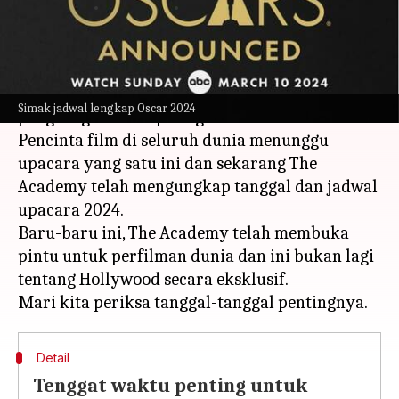
menulis
Apr 26, 2023
10:59 am
Bob
Apa ceritanya
Academy Awards adalah salah satu
Simak jadwal lengkap Oscar 2024
penghargaan film paling didambakan di dunia.
Pencinta film di seluruh dunia menunggu
upacara yang satu ini dan sekarang The
Academy telah mengungkap tanggal dan jadwal
upacara 2024.
Baru-baru ini, The Academy telah membuka
pintu untuk perfilman dunia dan ini bukan lagi
tentang Hollywood secara eksklusif.
Detail
Tenggat waktu penting untuk