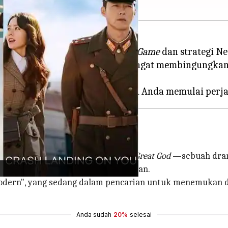
—berkat kesuksesan besar
Squid Game
dan strategi N
nya pilihan yang ada bisa jadi sangat membingungk
blin
alias
Guardian: The Lonely and Great God
—sebuah drama
rna ke dunia K-drama yang menawan.
modern", yang sedang dalam pencarian untuk menemukan 
Anda sudah
20%
selesai