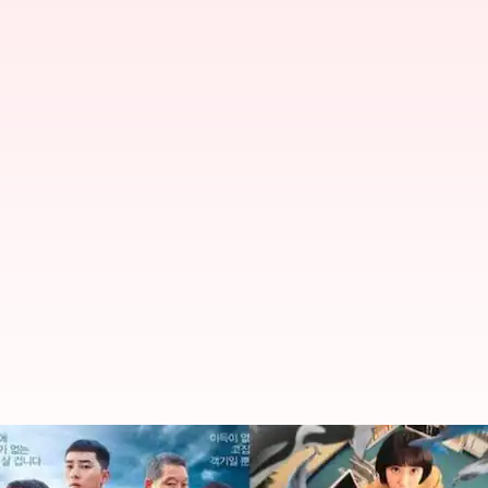
'Crash Landing on You,' 'Itaewon