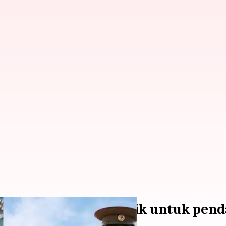
 Class': K-drama terbaik untuk pen