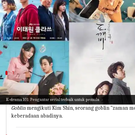
menulis
Sep 26, 2023
12:35 pm
Bob
Apa ceritanya
Demam K-drama semakin tinggi di seluruh dunia
Namun, bagi pendatang baru di dunia ini, banyak
dari mana.
1
'Goblin' (2016)
Apakah Anda seorang penggemar lama atau baru,
Go
K-drama 101: Pengantar serial terbaik untuk pemula
Yoo sebagai peran utama—adalah pengenalan sempu
Goblin
mengikuti Kim Shin, seorang goblin "zaman 
keberadaan abadinya.