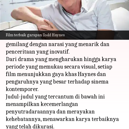
Apa ceritanya
Seorang sutradara ulung yang terkenal karena
narasinya yang menggugah pikiran, Todd
Film terbaik garapan Todd Haynes
Haynes telah mengukir kariernya yang
gemilang dengan narasi yang menarik dan
penceritaan yang inovatif.
Dari drama yang mengharukan hingga karya
periode yang memukau secara visual, setiap
film menunjukkan gaya khas Haynes dan
pengaruhnya yang besar terhadap sinema
kontemporer.
Judul-judul yang tercantum di bawah ini
menampilkan kecemerlangan
penyutradaraannya dan merayakan
kehebatannya, menawarkan karya terbaiknya