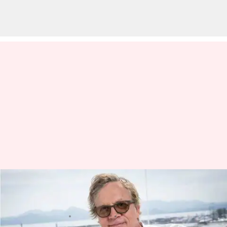
Film Terbaik Todd Haynes
Sebagai Sosok Sutradara
menulis
Feb 12, 2024
11:24 am
Handoko