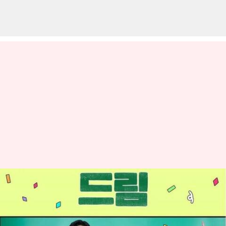
Box office: 'Dream' yang
dibintangi Park Seo-joon dan IU
menciptakan kehebohan