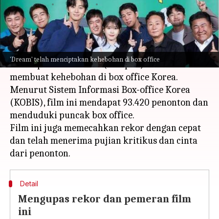
menulis
Apr 28, 2023
11:49 am
Bob
Apa ceritanya
Drama olahraga Park Seo-joon dan IU
Dream
'Dream' telah menciptakan kehebohan di box office
dirilis pada hari Rabu (26 April) dan telah
membuat kehebohan di box office Korea.
Menurut Sistem Informasi Box-office Korea
(KOBIS), film ini mendapat 93.420 penonton dan
menduduki puncak box office.
Film ini juga memecahkan rekor dengan cepat
dan telah menerima pujian kritikus dan cinta
Detail
Mengupas rekor dan pemeran film
ini