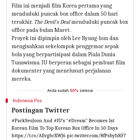
Film ini menjadi film Korea pertama yang
menduduki puncak box office dalam 50 hari
terakhir.
The Devil's Deal
menduduki puncak box
office pada bulan Maret.
Proyek ini dipimpin oleh Lee Byung-hun dan
mengisahkan sekelompok penggemar sepak
bola yang berpartisipasi dalam Piala Dunia
Tunawisma. IU berperan sebagai pembuat film
dokumenter yang menelusuri perjalanan
mereka.
Anda sudah
50%
selesai
Indonesia Pos
Postingan Twitter
#ParkSeoJoon
And
#IU
's "
#Dream
" Becomes 1st
Korean Film To Top Korean Box Office In 50 Days
https://t.co/AEvgbcXWJ6
pic.twitter.com/8fPsbyhRF7