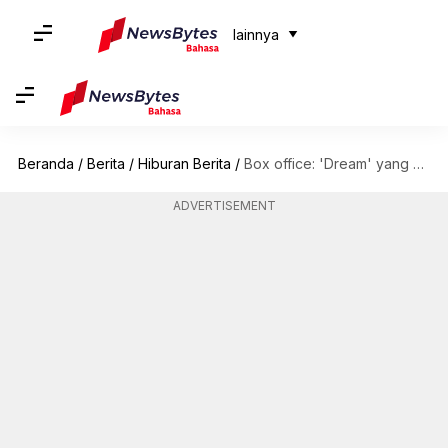
lainnya
Beranda
/
Berita
/
Hiburan Berita
/
Box office: 'Dream' yang dibintangi Park Seo-joon dan IU menciptakan kehebohan
ADVERTISEMENT