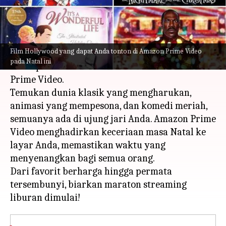
menulis
Dec 13, 2023
12:19 pm
Bob
Apa ceritanya
Film Hollywood yang dapat Anda tonton di Amazon Prime Video
Selami keajaiban musim ini dengan pilihan film
pada Natal ini
Natal pilihan kami untuk ditonton di Amazon
Prime Video.
Temukan dunia klasik yang mengharukan,
animasi yang mempesona, dan komedi meriah,
semuanya ada di ujung jari Anda. Amazon Prime
Video menghadirkan keceriaan masa Natal ke
layar Anda, memastikan waktu yang
menyenangkan bagi semua orang.
Dari favorit berharga hingga permata
tersembunyi, biarkan maraton streaming