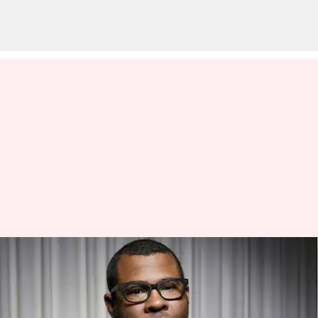
Film mendatang Jordan Peele
akan berhadapan dengan
'Avatar 3'