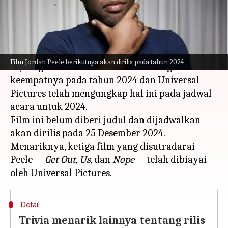
menulis
Mar 22, 2023
12:00 pm
Bob
Apa ceritanya
Pembuat film Jordan Peele telah kembali!
Film Jordan Peele berikutnya akan dirilis pada tahun 2024
Ya, sang sutradara akan kembali dengan film
keempatnya pada tahun 2024 dan Universal
Pictures telah mengungkap hal ini pada jadwal
acara untuk 2024.
Film ini belum diberi judul dan dijadwalkan
akan dirilis pada 25 Desember 2024.
Menariknya, ketiga film yang disutradarai
Peele—
Get Out
,
Us
, dan
Nope
—telah dibiayai
Detail
Trivia menarik lainnya tentang rilis