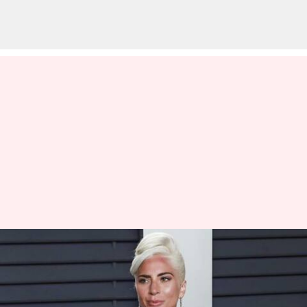
Film konser 'Chromatica Ball'
Sedang Dalam Proses
Pengembangan; Lady Gaga