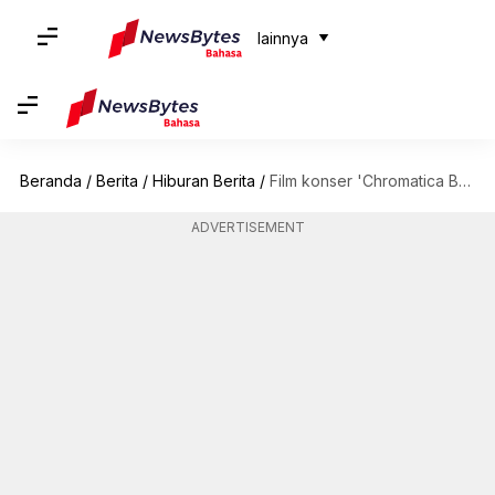
lainnya
Beranda
/
Berita
/
Hiburan Berita
/
Film konser 'Chromatica Ball' Sedang Dalam Proses Pengembangan; Lady Gaga Membagikan Kabar Tekini
ADVERTISEMENT