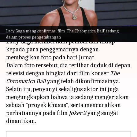
Membagikan Kabar Tekini
menulis
Jun 19, 2023
12:39 pm
Handoko
Apa ceritanya
Lady Gaga mengkonfirmasi film 'The Chromatica Ball' sedang
dalam proses pengembangan
Lady Gaga memberikan pembaruan hidup
kepada para penggemarnya dengan
membagikan foto pada hari Jumat.
Dalam foto tersebut, dia terlihat duduk di depan
televisi dengan bingkai dari film konser
The
Chromatica Ball
yang telah dikonfirmasinya.
Selain itu, penyanyi sekaligus aktor ini juga
mengungkapkan bahwa ia sedang mengerjakan
sebuah "proyek khusus", serta mencurahkan
perhatiannya pada film
Joker 2
yang sangat