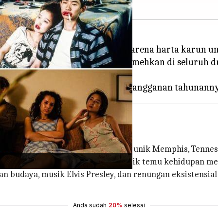
basis penggemar yang besar karena harta karun unik
ilm independen brilian yang diremehkan di seluruh d
ngkai tiga narasi dalam gambaran unik Memphis, Tennes
 kumuh, film ini mengeksplorasi titik temu kehidupan 
 budaya, musik Elvis Presley, dan renungan eksistensia
Anda sudah
20%
selesai