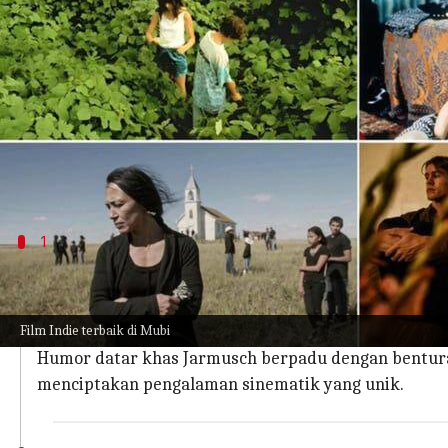
menulis
Nov 29, 2023
11:10 am
Handoko
Apa ceritanya
Selama bertahun-tahun, Mubi telah mengumpulkan 
Dari entri dan pemenang Oscar hingga beberapa f
sinema indie.
1
'Mystery Train' (1989)
Film drama komedi Jim Jarmusch,
Mystery Train
mera
Film Indie terbaik di Mubi
Ketika beragam karakter berkumpul di sebuah hotel
Humor datar khas Jarmusch berpadu dengan benturan
menciptakan pengalaman sinematik yang unik.