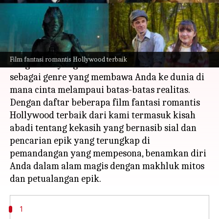
menulis
Nov 27, 2023
12:04 pm
Handoko
Apa ceritanya
Dalam film fantasi romantis, emosi terjalin
Film fantasi romantis Hollywood terbaik
dengan hal yang luar biasa. Film ini muncul
sebagai genre yang membawa Anda ke dunia di
mana cinta melampaui batas-batas realitas.
Dengan daftar beberapa film fantasi romantis
Hollywood terbaik dari kami termasuk kisah
abadi tentang kekasih yang bernasib sial dan
pencarian epik yang terungkap di
pemandangan yang mempesona, benamkan diri
Anda dalam alam magis dengan makhluk mitos
1