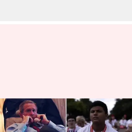
Film Dokumenter Terbaik Di
Apple TV+
menulis
Jan 12, 2024
11:03 am
Handoko