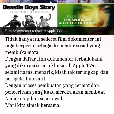
Apa ceritanya
Apple TV+ menawarkan beragam film
dokumenter yang memikat, memberi informasi,
Film dokumenter terbaik di Apple TV+
dan menginspirasi para penontonnya.
Tidak hanya itu, sederet film dokumenter ini
juga berperan sebagai komentar sosial yang
membuka mata.
Dengan daftar film dokumenter terbaik kami
yang dikurasi secara khusus di Apple TV+,
selami narasi menarik, kisah tak terungkap, dan
perspektif inovatif.
Dengan proses pembuatan yang cermat dan
penceritaan yang kuat, mereka akan membuat
Anda ketagihan sejak awal.