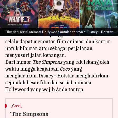
menulis
Aug 11, 2023
12:13 pm
Bob
Apa ceritanya
Anda tidak pernah terlalu tua untuk mencintai
Film dan serial animasi Hollywood untuk ditonton di Disney+ Hotstar
film animasi. Sekali penggemar kartun, Anda
selalu dapat menonton film animasi dan kartun
untuk hiburan atau sebagai perjalanan
menyusuri jalan kenangan.
Dari humor
The Simpsons
yang tak lekang oleh
waktu hingga keajaiban
Coco
yang
mengharukan, Disney+ Hotstar menghadirkan
sejumlah besar film dan serial animasi
_Card_
'The Simpsons'