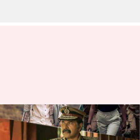
Film terbaru Mammootty
'Christopher' sekarang
streaming di Amazon Prime