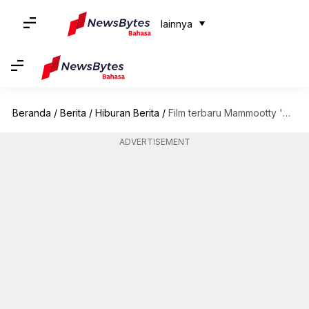
lainnya
Beranda
/
Berita
/
Hiburan Berita
/
Film terbaru Mammootty 'Christopher' sekarang streaming di Amazon Prime Video
ADVERTISEMENT