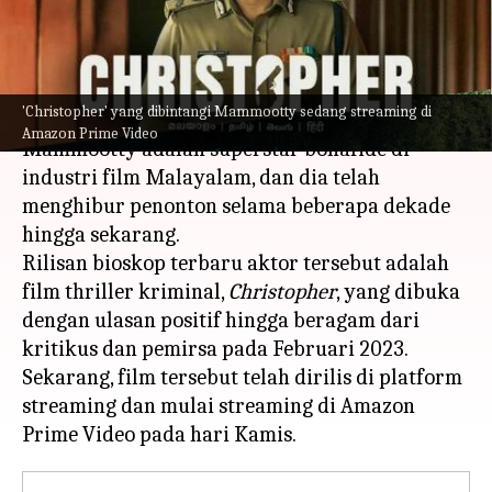
Video
menulis
Mar 10, 2023
12:40 pm
Bob
Apa ceritanya
'Christopher' yang dibintangi Mammootty sedang streaming di
Amazon Prime Video
Mammootty adalah superstar bonafide di
industri film Malayalam, dan dia telah
menghibur penonton selama beberapa dekade
hingga sekarang.
Rilisan bioskop terbaru aktor tersebut adalah
film thriller kriminal,
Christopher
, yang dibuka
dengan ulasan positif hingga beragam dari
kritikus dan pemirsa pada Februari 2023.
Sekarang, film tersebut telah dirilis di platform
streaming dan mulai streaming di Amazon