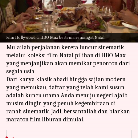
Apa ceritanya
Musim untuk menikmati kisah-kisah yang
mengharukan dan perayaan yang
Film Hollywood di HBO Max bertema semangat Natal
menggembirakan telah tiba!
Mulailah perjalanan kereta luncur sinematik
melalui koleksi film Natal pilihan di HBO Max
yang menjanjikan akan memikat penonton dari
segala usia.
Dari karya klasik abadi hingga sajian modern
yang memukau, daftar yang telah kami susun
adalah kuncu utama Anda menuju negeri ajaib
musim dingin yang penuh kegembiraan di
ranah sinematik. Jadi, bersantailah dan biarkan