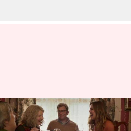
Film Berteme Liburan Natal
Terbaik Di HBO Max
menulis
Dec 12, 2023
11:04 am
Handoko