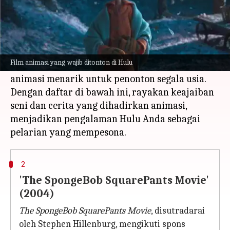
Apa ceritanya
Dari petualangan keluarga yang mengharukan
hingga mahakarya visual yang memukau, Hulu
Film animasi yang wajib ditonton di Hulu
memiliki pilihan yang menjanjikan pengalaman
animasi menarik untuk penonton segala usia.
Dengan daftar di bawah ini, rayakan keajaiban
seni dan cerita yang dihadirkan animasi,
menjadikan pengalaman Hulu Anda sebagai
2
'The SpongeBob SquarePants Movie'
(2004)
The SpongeBob SquarePants Movie
, disutradarai
oleh Stephen Hillenburg, mengikuti spons