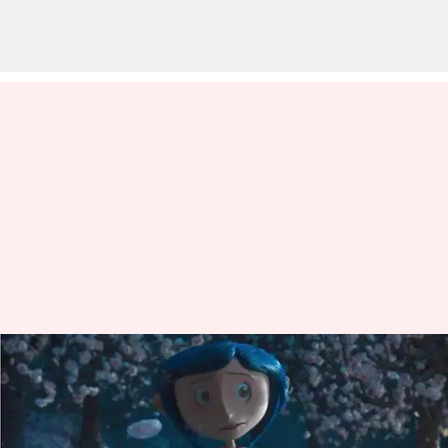
'Coraline' hingga 'Ice Age': Film
animasi terbaik di Hulu
menulis
Dec 14, 2023
11:29 am
Bob