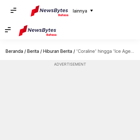
lainnya
Beranda
/
Berita
/
Hiburan Berita
/
'Coraline' hingga 'Ice Age': Film animasi terbaik di Hulu
ADVERTISEMENT