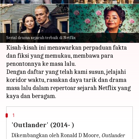
Apa ceritanya
Dari zaman intrik kerajaan hingga kisah epik
masa perang, mari kita pelajari koleksi drama
Serial drama sejarah terbaik di Netflix
sejarah terbaik Netflix.
Kisah-kisah ini menawarkan perpaduan fakta
dan fiksi yang memukau, membawa para
penontonnya ke masa lalu.
Dengan daftar yang telah kami susun, jelajahi
koridor waktu, rasakan daya tarik dan drama
masa lalu dalam repertoar sejarah Netflix yang
1
'Outlander' (2014- )
Dikembangkan oleh Ronald D Moore,
Outlander