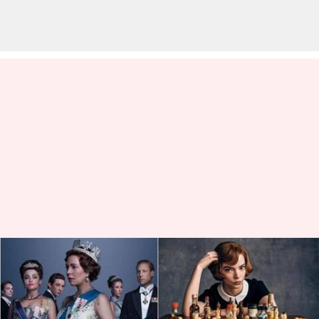
Drama Sejarah Terbaik Di
Netflix
menulis
Nov 21, 2023
11:46 am
Handoko