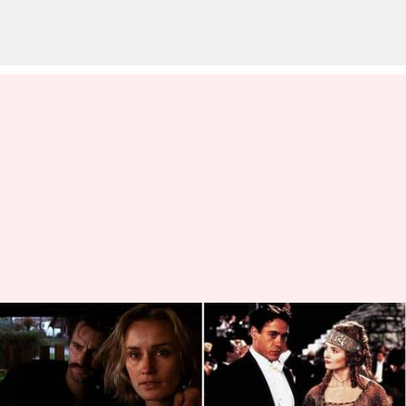
Film biografi Hollywood
berdasarkan aktor terkenal
menulis
Dec 08, 2023
12:15 pm
Bob