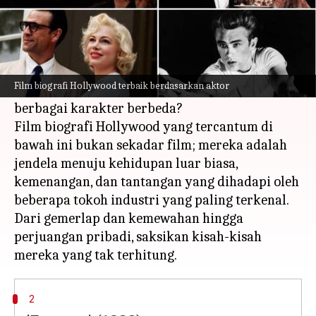
Apa ceritanya
Pernahkah Anda bertanya-tanya seperti apa
kehidupan nyata para aktor yang
Film biografi Hollywood terbaik berdasarkan aktor
menghabiskan seluruh hidupnya memerankan
berbagai karakter berbeda?
Film biografi Hollywood yang tercantum di
bawah ini bukan sekadar film; mereka adalah
jendela menuju kehidupan luar biasa,
kemenangan, dan tantangan yang dihadapi oleh
beberapa tokoh industri yang paling terkenal.
Dari gemerlap dan kemewahan hingga
perjuangan pribadi, saksikan kisah-kisah
2