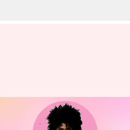
Dari 'Fences' Hingga 'The Help':
Penampilan Terbaik Viola Davis
menulis
Sep 05, 2023
12:53 pm
Handoko