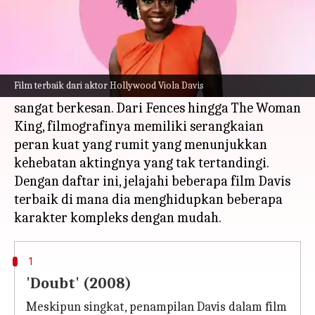
Apa ceritanya
Viola Davis, ratu Hollywood yang tak
terkalahkan, telah menghiasi kita dengan
Film terbaik dari aktor Hollywood Viola Davis
serangkaian penampilan tak terlupakan yang
sangat berkesan. Dari Fences hingga The Woman
King, filmografinya memiliki serangkaian
peran kuat yang rumit yang menunjukkan
kehebatan aktingnya yang tak tertandingi.
Dengan daftar ini, jelajahi beberapa film Davis
terbaik di mana dia menghidupkan beberapa
1
'Doubt' (2008)
Meskipun singkat, penampilan Davis dalam film