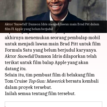
menulis
Apr 11, 2023
11:10 am
Bob
Apa ceritanya
Aktor 'Snowfall' Damson Idris menjadi lawan main Brad Pitt dalam
Setelah berbulan-bulan berspekulasi,
film F1 Apple yang belum berjudul
sepertinya pembuat film Joseph Kosinski
akhirnya menemukan seorang pembalap mobil
untuk menjadi lawan main Brad Pitt untuk film
Formula Satu yang belum berjudul karyanya.
Aktor
Snowfall
Damson Idris dilaporkan telah
terikat untuk film balap Apple yang akan
datang itu.
Selain itu, tim pembuat film di belakang film
Tom Cruise
Top Gun: Maverick
bersatu kembali
dalam proyek tersebut.