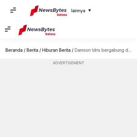
lainnya
Beranda
/
Berita
/
Hiburan Berita
/
Damson Idris bergabung dengan film F1 Brad Pitt: Semua yang perlu diketahui
ADVERTISEMENT