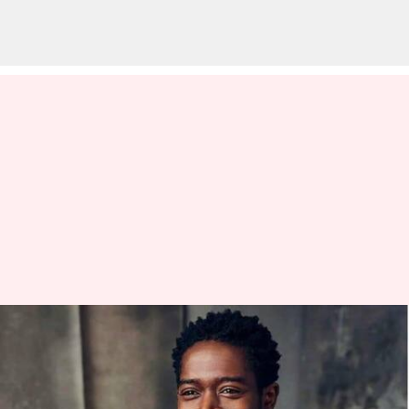
Damson Idris bergabung
dengan film F1 Brad Pitt:
Semua yang perlu diketahui