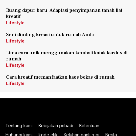
Ruang dapur baru: Adaptasi penyimpanan tanah liat
kreatif
Lifestyle
Seni dinding kreasi untuk rumah Anda
Lifestyle
Lima cara unik menggunakan kembali kotak kardus di
rumah
Lifestyle
Cara kreatif memanfaatkan kaos bekas di rumah
Lifestyle
Tentang kami
Kebijakan pribadi
Ketentuan
Hubungi kami
kode etik
Keluhan ganti rugi
Berita