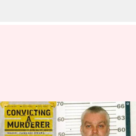
'Convicting A Murderer': Serial
Dokumenter Terbaru Netflix
menulis
Sep 06, 2023
01:49 pm
Handoko