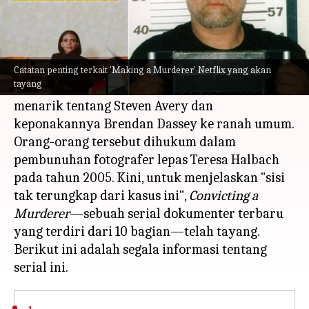
Apa ceritanya
Pada tahun 2015, film dokumenter Netflix
Making a Murderer
menarik perhatian
Catatan penting terkait 'Making a Murderer' Netflix yang akan
tayang
penonton di seluruh dunia—mengangkat kasus
menarik tentang Steven Avery dan
keponakannya Brendan Dassey ke ranah umum.
Orang-orang tersebut dihukum dalam
pembunuhan fotografer lepas Teresa Halbach
pada tahun 2005. Kini, untuk menjelaskan "sisi
tak terungkap dari kasus ini",
Convicting a
Murderer
—sebuah serial dokumenter terbaru
yang terdiri dari 10 bagian—telah tayang.
Berikut ini adalah segala informasi tentang