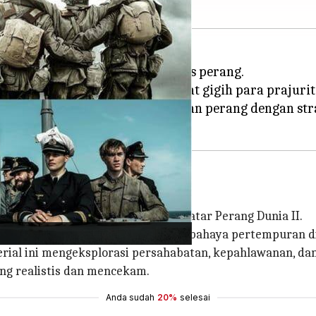
n manusia adalah serial berbasis perang.
 pertempuran, tempat semangat gigih para prajurit,
eberapa serial yang mengabadikan perang dengan str
visi klasik tahun 1960-an yang berlatar Perang Dunia II.
 mereka menghadapi tantangan dan bahaya pertempuran di
serial ini mengeksplorasi persahabatan, kepahlawanan, d
g realistis dan mencekam.
Anda sudah
20%
selesai