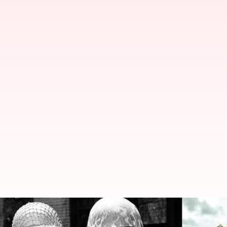
'Combat!' to 'Band of Brothers':