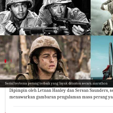
menulis
Oct 23, 2023
10:51 am
Handoko
Apa ceritanya
Menggali jauh ke dalam inti konflik dan keberania
Narasi yang kuat ini akan membawa Anda ke medan
kompleks konflik global menjadi nyata. Berikut b
1
'Combat!' (1962-1967)
Dibuat oleh Robert Pirosh, Combat! adalah serial tele
Serial bertema perang terbaik yang layak ditonton secara marathon
Serial ini mengikuti pasukan tentara Amerika saat
Dipimpin oleh Letnan Hanley dan Sersan Saunders, 
menawarkan gambaran pengalaman masa perang yan