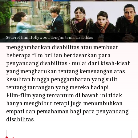
Apa ceritanya
Di antara sekian banyak permasalahan sosial
dan emosi manusia yang diangkat oleh
Sederet film Hollywood dengan tema disabilitas
Hollywood dalam film-filmnya, Hollywood telah
menggambarkan disabilitas atau membuat
beberapa film brilian berdasarkan para
penyandang disabilitas - mulai dari kisah-kisah
yang mengharukan tentang kemenangan atas
kesulitan hingga penggambaran yang sulit
tentang tantangan yang mereka hadapi.
Film-film yang tercantum di bawah ini tidak
hanya menghibur tetapi juga menumbuhkan
empati dan pemahaman bagi para penyandang