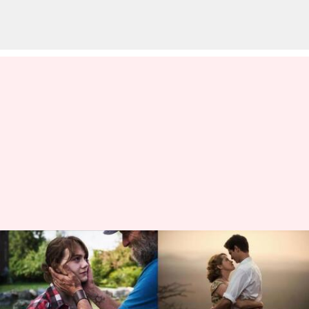
'CODA,' 'Breathe,' Sederet Film
Hollywood Tentang Disabilitas
menulis
Oct 23, 2023
11:31 am
Handoko