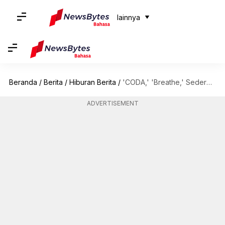
lainnya
Beranda
/
Berita
/
Hiburan Berita
/
'CODA,' 'Breathe,' Sederet Film Hollywood Tentang Disabilitas
ADVERTISEMENT