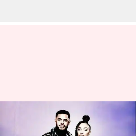
Cinta membara: garis waktu
hubungan Leigh-Anne Pinnock
dan Andre Gray