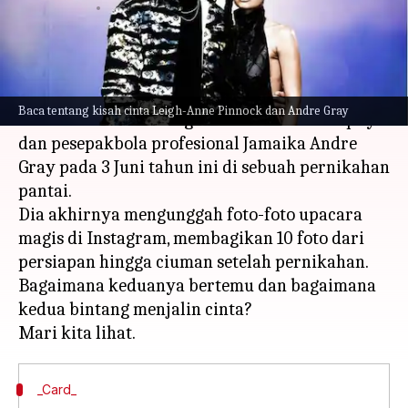
menulis
Aug 01, 2023
12:15 pm
Bob
Apa ceritanya
Penyanyi-penulis lagu Inggris Leigh-Anne
Baca tentang kisah cinta Leigh-Anne Pinnock dan Andre Gray
Pinnock menikah dengan cinta dalam hidupnya
dan pesepakbola profesional Jamaika Andre
Gray pada 3 Juni tahun ini di sebuah pernikahan
pantai.
Dia akhirnya mengunggah foto-foto upacara
magis di Instagram, membagikan 10 foto dari
persiapan hingga ciuman setelah pernikahan.
Bagaimana keduanya bertemu dan bagaimana
kedua bintang menjalin cinta?
_Card_