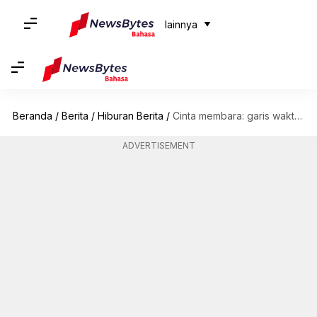
lainnya
Beranda
/
Berita
/
Hiburan Berita
/
Cinta membara: garis waktu hubungan Leigh-Anne Pinnock dan Andre Gray
ADVERTISEMENT