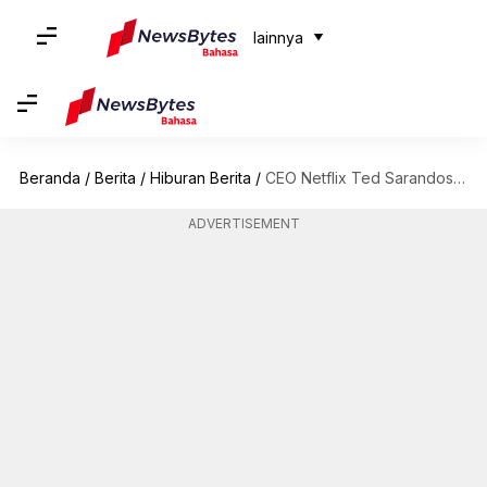
lainnya
Beranda
/
Berita
/
Hiburan Berita
/
CEO Netflix Ted Sarandos ingin para karyawannya menonton 'The Romantics'
ADVERTISEMENT