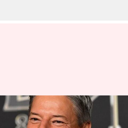
CEO Netflix Ted Sarandos ingin
para karyawannya menonton
'The Romantics'