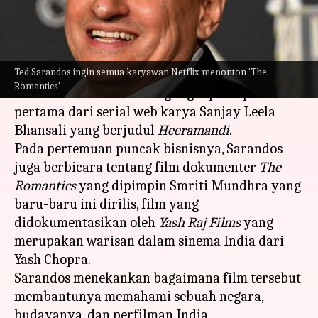
menulis
Feb 28, 2023
10:39 am
Handoko
Apa ceritanya
Ted Sarandos ingin semua karyawan Netflix menonton 'The
Co-CEO
Netflix Ted Sarandos berada di India
Romantics'
baru-baru ini untuk mengungkap tampilan
pertama dari serial web karya Sanjay Leela
Bhansali yang berjudul
Heeramandi
.
Pada pertemuan puncak bisnisnya, Sarandos
juga berbicara tentang film dokumenter
The
Romantics
yang dipimpin Smriti Mundhra yang
baru-baru ini dirilis, film yang
didokumentasikan oleh
Yash Raj Films
yang
merupakan warisan dalam sinema India dari
Yash Chopra.
Sarandos menekankan bagaimana film tersebut
membantunya memahami sebuah negara,