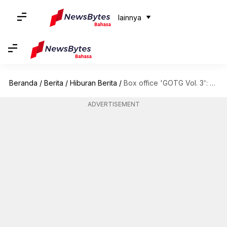
lainnya
Beranda
/
Berita
/
Hiburan Berita
/
Box office 'GOTG Vol. 3': Film besar Marvel mendapat pembukaan yang bagus
ADVERTISEMENT