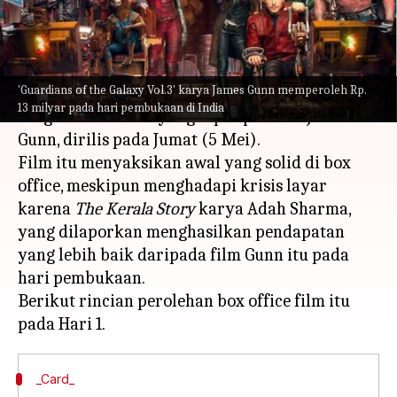
menulis
May 09, 2023
01:43 pm
Bob
Apa ceritanya
'Guardians of the Galaxy Vol.3' karya James Gunn memperoleh Rp.
Guardians of the Galaxy
Vol. 3,
film Marvel yang
13 milyar pada hari pembukaan di India
sangat dinantikan yang dipimpin oleh James
Gunn, dirilis pada Jumat (5 Mei).
Film itu menyaksikan awal yang solid di box
office, meskipun menghadapi krisis layar
karena
The Kerala Story
karya Adah Sharma,
yang dilaporkan menghasilkan pendapatan
yang lebih baik daripada film Gunn itu pada
hari pembukaan.
Berikut rincian perolehan box office film itu
_Card_