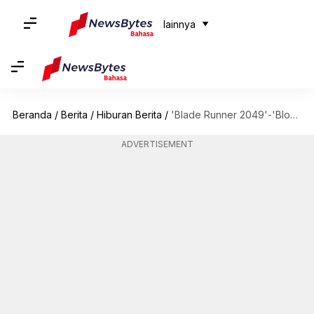
lainnya
Beranda
/
Berita
/
Hiburan Berita
/
'Blade Runner 2049'-'Blonde': Penampilan Terbaik Dari Ana de Armas
ADVERTISEMENT