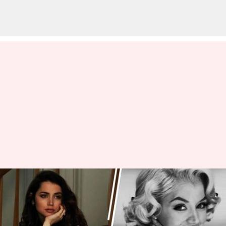
'Blade Runner 2049'-'Blonde':
Penampilan Terbaik Dari Ana
de Armas