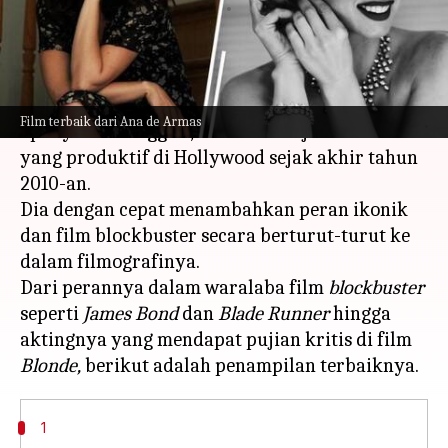
menulis
Feb 13, 2024
10:51 am
Handoko
Apa ceritanya
Ana de Armas, aktor Kuba yang fasih berbahasa
Film terbaik dari Ana de Armas
Spanyol dan Inggris, telah menunjukkan karir
yang produktif di Hollywood sejak akhir tahun
2010-an.
Dia dengan cepat menambahkan peran ikonik
dan film blockbuster secara berturut-turut ke
dalam filmografinya.
Dari perannya dalam waralaba film
blockbuster
seperti
James Bond
dan
Blade Runner
hingga
aktingnya yang mendapat pujian kritis di film
Blonde,
1