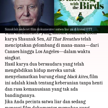
alam liar di kanal OTT
menulis
Mar 27, 2023
10:53 am
Handoko
Apa ceritanya
Simaklah sederet film dokumenter satwa liar ini di kanal OTT
Film dokumenter yang masuk nominasi
Oscar
karya Shaunak Sen,
All That Breathes
telah
menciptakan gelombang di mana-mana—dari
Cannes hingga Los Angeles—dalam waktu
singkat.
Hasil karya dua bersaudara yang telah
mengabdikan hidup mereka untuk
menyelamatkan burung elang
black kites
, film
ini adalah kisah tentang keberanian tanpa henti
dan rasa kemanusiaan yang tak ada
bandingannya.
Jika Anda pecinta satwa liar dan sedang
mencari film dokumenter memukau yang