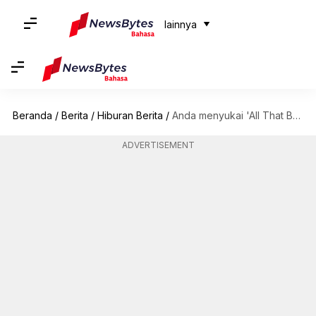
lainnya
Beranda
/
Berita
/
Hiburan Berita
/
Anda menyukai 'All That Breathes'? Sederet film dokumenter pilihan berbasis alam liar di kanal OTT
ADVERTISEMENT