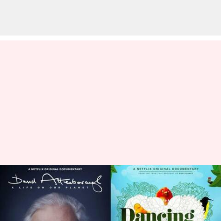
Anda menyukai 'All That
Breathes'? Sederet film
dokumenter pilihan berbasis