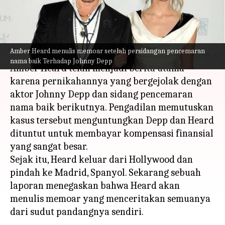
Terhadap Johnny Depp
menulis
Jun 06, 2023
12:39 pm
Handoko
Apa ceritanya
Amber Heard menulis memoar setelah persidangan pencemaran
nama baik Terhadap Johnny Depp
Amber Heard telah menjadi berita utama
karena pernikahannya yang bergejolak dengan
aktor Johnny Depp dan sidang pencemaran
nama baik berikutnya. Pengadilan memutuskan
kasus tersebut menguntungkan Depp dan Heard
dituntut untuk membayar kompensasi finansial
yang sangat besar.
Sejak itu, Heard keluar dari Hollywood dan
pindah ke Madrid, Spanyol. Sekarang sebuah
laporan menegaskan bahwa Heard akan
menulis memoar yang menceritakan semuanya