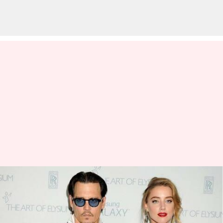
Amber Heard Akan Menulis
Memoar Pasca Persidangan
Pencemaran Nama Baik