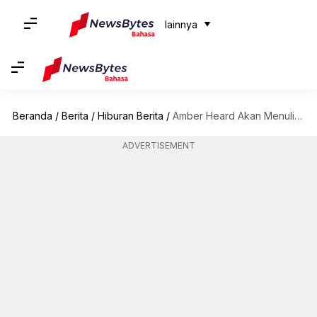
lainnya
Beranda
/
Berita
/
Hiburan Berita
/
Amber Heard Akan Menulis Memoar Pasca Persidangan Pencemaran Nama Baik Terhadap Johnny Depp
ADVERTISEMENT