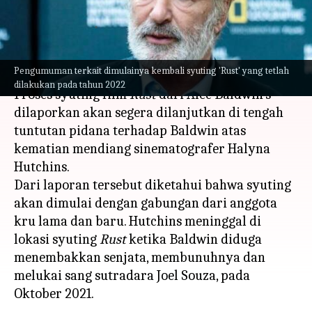
diumumkan
menulis
Feb 16, 2023
12:46 pm
Handoko
Apa ceritanya
Pengumuman terkait dimulainya kembali syuting 'Rust' yang tetlah
dilakukan pada tahun 2022
Proses syuting film
Rust
dari Alec Baldwin's
dilaporkan akan segera dilanjutkan di tengah
tuntutan pidana terhadap Baldwin atas
kematian mendiang sinematografer Halyna
Hutchins.
Dari laporan tersebut diketahui bahwa syuting
akan dimulai dengan gabungan dari anggota
kru lama dan baru. Hutchins meninggal di
lokasi syuting
Rust
ketika Baldwin diduga
menembakkan senjata, membunuhnya dan
melukai sang sutradara Joel Souza, pada