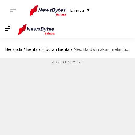
lainnya
Beranda
/
Berita
/
Hiburan Berita
/
Alec Baldwin akan melanjutkan syuting 'Rust,' nama sinematografer baru telah diumumkan
ADVERTISEMENT