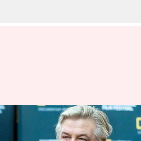
Alec Baldwin akan melanjutkan
syuting 'Rust,' nama
sinematografer baru telah