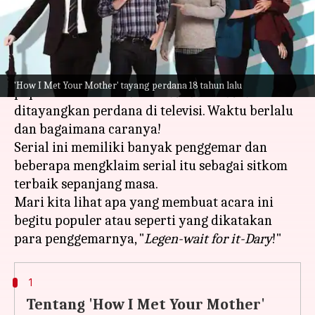
menulis
Sep 21, 2023
11:58 am
Bob
Apa ceritanya
Sudah 18 tahun sejak musim pertama sitkom
'How I Met Your Mother' tayang perdana 18 tahun lalu
populer Amerika
How I Met Your Mother
ditayangkan perdana di televisi. Waktu berlalu
dan bagaimana caranya!
Serial ini memiliki banyak penggemar dan
beberapa mengklaim serial itu sebagai sitkom
terbaik sepanjang masa.
Mari kita lihat apa yang membuat acara ini
begitu populer atau seperti yang dikatakan
para penggemarnya, "
Legen-wait for it-Dary
1
Tentang 'How I Met Your Mother'