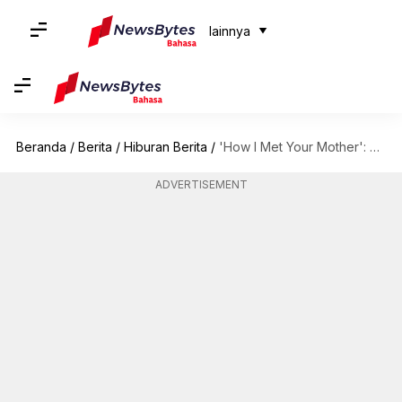
lainnya
Beranda
/
Berita
/
Hiburan Berita
/
'How I Met Your Mother': Apa yang membuat sitkom ini spesial?
ADVERTISEMENT