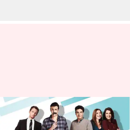
'How I Met Your Mother': Apa
yang membuat sitkom ini
spesial?