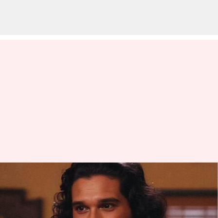
AI membayangkan karakter
'GoT' dalam versi India;
gambarnya menjadi viral