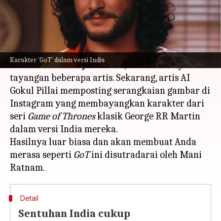
menulis
Jun 16, 2023
01:12 pm
Bob
Apa ceritanya
Sejak aplikasi bertenaga AI mulai menghasilkan
Karakter 'GoT' dalam versi India
visual di luar imajinasi kita, netizen menyukai
tayangan beberapa artis. Sekarang, artis AI
Gokul Pillai memposting serangkaian gambar di
Instagram yang membayangkan karakter dari
seri
Game of Thrones
klasik George RR Martin
dalam versi India mereka.
Hasilnya luar biasa dan akan membuat Anda
merasa seperti
GoT
ini disutradarai oleh Mani
Detail
Sentuhan India cukup