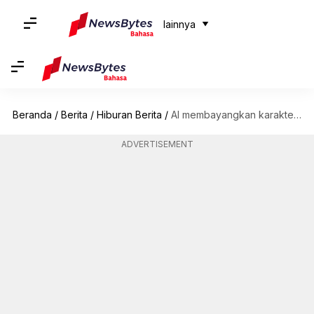
lainnya
Beranda
/
Berita
/
Hiburan Berita
/
AI membayangkan karakter 'GoT' dalam versi India; gambarnya menjadi viral
ADVERTISEMENT