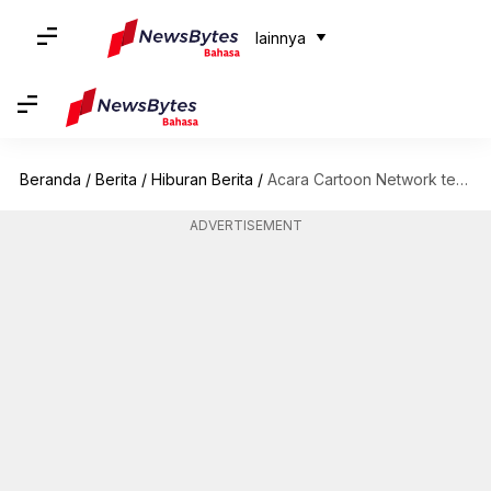
lainnya
Beranda
/
Berita
/
Hiburan Berita
/
Acara Cartoon Network terbaik Yang Layak Ditonton di Kanal OTT
ADVERTISEMENT