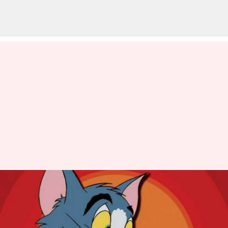
Acara Cartoon Network terbaik
Yang Layak Ditonton di Kanal
OTT