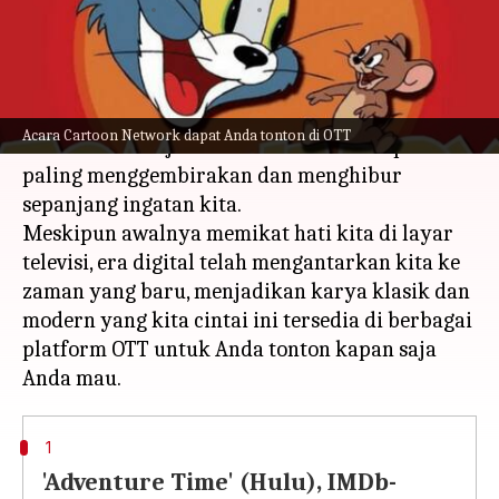
menulis
Nov 08, 2023
12:34 pm
Handoko
Apa ceritanya
Dalam dunia konten animasi, Cartoon Network
Acara Cartoon Network dapat Anda tonton di OTT
telah lama menjadi sumber dari beberapa acara
paling menggembirakan dan menghibur
sepanjang ingatan kita.
Meskipun awalnya memikat hati kita di layar
televisi, era digital telah mengantarkan kita ke
zaman yang baru, menjadikan karya klasik dan
modern yang kita cintai ini tersedia di berbagai
platform OTT untuk Anda tonton kapan saja
1
'Adventure Time' (Hulu), IMDb-