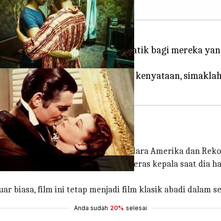
 HBO Max menawarkan surga sinematik bagi mereka y
ekadar ingin melarikan diri dari kenyataan, simakl
d
berlatar belakang era Perang Saudara Amerika dan Reko
ngikuti kisah Scarlett O'Hara yang keras kepala saat dia h
r biasa, film ini tetap menjadi film klasik abadi dalam s
Anda sudah
20%
selesai