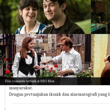
menulis
Nov 22, 2023
11:37 am
Handoko
Apa ceritanya
Sebagai salah satu platform streaming teratas,
gairah, dan kisah cinta yang tak terlupakan.
Baik Anda seorang romantis yang putus asa atau s
1
'Gone With the Wind' (1939)
Disutradarai oleh Victor Fleming,
Gone With the Win
Film romantis terbaik di HBO Max
Diadaptasi dari novel Margaret Mitchell, film ini me
masyarakat.
Dengan pertunjukan ikonik dan sinematografi yang lua