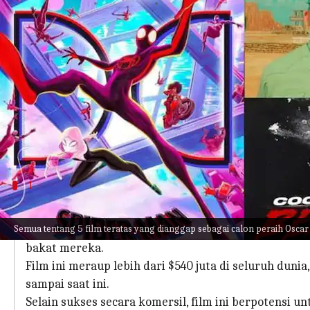
menulis
Jul 04, 2023
01:25 pm
Handoko
Apa ceritanya
Memasuki pertengahan tahun 2023, beberapa film 
dalam meraih
Academy Awards 2024
.
Dengan pujian tinggi dan kesuksesan komersial, d
telah mendapatkan pujian atas cerita, penilaian l
1
Spider-Man: Across The Spider-Verse': K
Semua tentang 5 film teratas yang dianggap sebagai calon peraih Oscar
Dengan citra inovatif dan efek visual dalam
Spider-Ma
bakat mereka.
Film ini meraup lebih dari $540 juta di seluruh du
sampai saat ini.
Selain sukses secara komersil, film ini berpotensi 