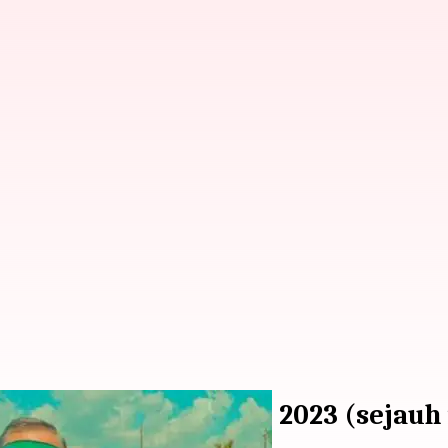
ersaing Meraih Osccar 2023 (sejauh 