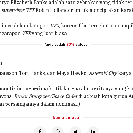
rya Elizabeth Banks adalah satu gebrakan yang tidak te
a
supervisor VFX
Robin Hollander untuk menciptakan kara
inasi dalam kategori
VFX,
karena film tersebut menampi
nggarapan
VFX
yang luar biasa
Anda sudah
80%
selesai
i
ohansson, Tom Hanks, dan Maya Hawke,
Asteroid City
karya 
nitis ini menerima kritik karena alur ceritanya yang kur
nvensi
Junior Stargazer/Space Cadet
di sebuah kota gurun A
 persaingannya dalam nominasi.)
kamu selesai