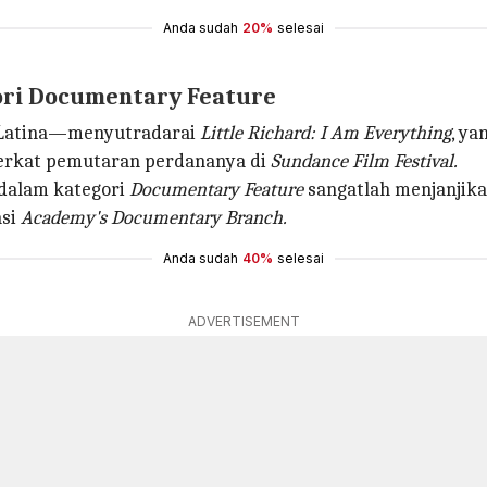
Anda sudah
20%
selesai
egori Documentary Feature
o-Latina—menyutradarai
Little Richard: I Am Everything
, ya
berkat pemutaran perdananya di
Sundance Film Festival.
dalam kategori
Documentary Feature
sangatlah menjanjika
asi
Academy's Documentary Branch.
Anda sudah
40%
selesai
ADVERTISEMENT