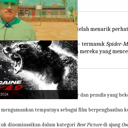
Hollywood dari paruh pertama telah menarik perhat
esas-desus seputar film-film ini — termasuk
Spider-M
atar belakang, dan efek visual film mereka yang men
ategori Best Picture
 2024
n: Across The Spider-Verse,
produser dan penulis yang bek
nia, mengamankan tempatnya sebagai film berpenghasilan k
untuk dinominasikan dalam kategori
Best Picture
di ajang
Osc