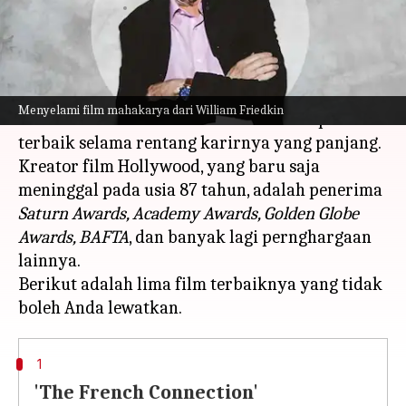
menulis
Aug 10, 2023
10:53 am
Handoko
Apa ceritanya
Sutradara pemenang Penghargaan
Oscar
Menyelami film mahakarya dari William Friedkin
William Friedkin membawakan beberapa film
terbaik selama rentang karirnya yang panjang.
Kreator film Hollywood, yang baru saja
meninggal pada usia 87 tahun, adalah penerima
Saturn Awards, Academy Awards, Golden Globe
Awards, BAFTA
, dan banyak lagi pernghargaan
lainnya.
Berikut adalah lima film terbaiknya yang tidak
1
'The French Connection'