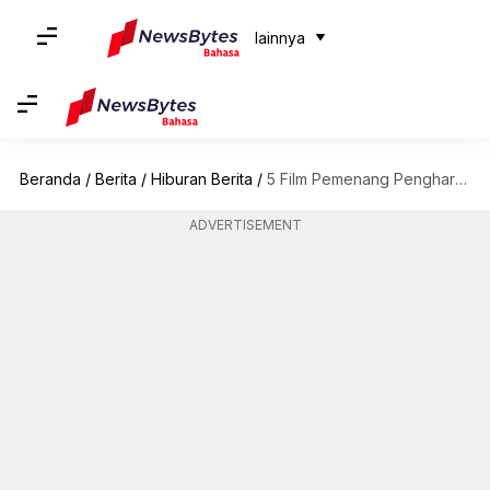
lainnya
Beranda
/
Berita
/
Hiburan Berita
/
5 Film Pemenang Penghargaan Dari Sutradara 'The Exorcist' William Friedkin
ADVERTISEMENT