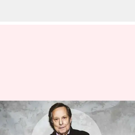
5 Film Pemenang Penghargaan
Dari Sutradara 'The Exorcist'
William Friedkin