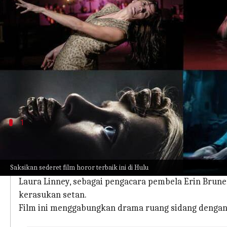
menulis
Nov 20, 2023
12:35 pm
Handoko
Apa ceritanya
Bagi Anda penggemar horor supernatural, perubaha
sudut ketakutan yang paling gelap.
Dari sensasi yang mendebarkan hingga keteganga
1
'The Exorcism of Emily Rose' (2005)
The Exorcism of Emily Rose
yang disutradarai oleh S
Saksikan sederet film horor terbaik ini di Hulu
wanita muda dan pengusiran setan yang terjadi sete
Laura Linney, sebagai pengacara pembela Erin Brune
kerasukan setan.
Film ini menggabungkan drama ruang sidang dengan h