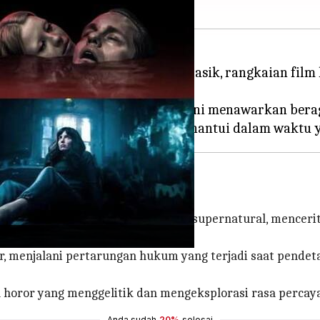
n psikologis, atau ketakutan klasik, rangkaian film
n yang menusuk tulang, koleksi ini menawarkan ber
cott Derrickson menyelidiki hal-hal supernatural, mencer
lahnya.
r, menjalani pertarungan hukum yang terjadi saat pendet
oror yang menggelitik dan mengeksplorasi rasa percaya d
Anda sudah
20%
selesai