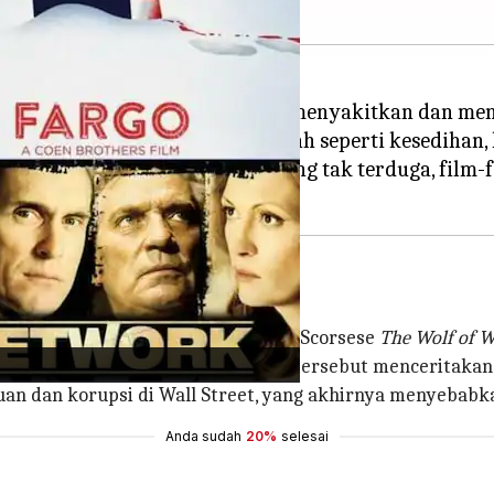
gambil topik yang serius atau menyakitkan dan men
re ini berkaitan dengan masalah seperti kesedihan, 
 yang tidak biasa dan kejutan yang tak terduga, fil
biografi tahun 2013 arahan Martin Scorsese
The Wolf of Wa
 2007 dengan nama yang sama, film tersebut menceritakan
an dan korupsi di Wall Street, yang akhirnya menyebab
Anda sudah
20%
selesai