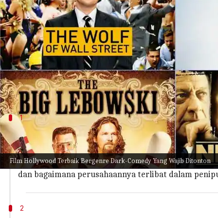
menulis
Aug 03, 2023
11:11 am
Handoko
Apa ceritanya
Genre
Black Comedy
atau
Dark Humor
biasanya men
membuat subjek menjadi lebih ringan. Biasanya gen
Dari alur cerita yang sangat lucu hingga karakter
1
'The Wolf of Wall Street'
Di bagian teratas adalah film bergenre
Black Comedy
Film Hollywood Terbaik Bergenre Dark-Comedy Yang Wajib Ditonton
Film ini diangkat dari memoar Jordan Belfort tahun
dan bagaimana perusahaannya terlibat dalam penipu
2