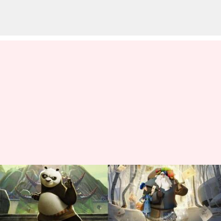
5 Film Animasi Terbaik di
Netflix
menulis
Sep 27, 2023
12:06 pm
Handoko