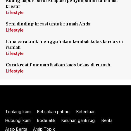
Ruang dapur baru: Adaptasi penyimpanan tanah liat
kreatif
Lifestyle
Seni dinding kreasi untuk rumah Anda
Lifestyle
Lima cara unik menggunakan kembali kotak kardus di
rumah
Lifestyle
Cara kreatif memanfaatkan kaos bekas di rumah
Lifestyle
Tentang kami
Kebijakan pribadi
Ketentuan
Hubungi kami
kode etik
Keluhan ganti rugi
Berita
Arsip Berita
Arsip Topik