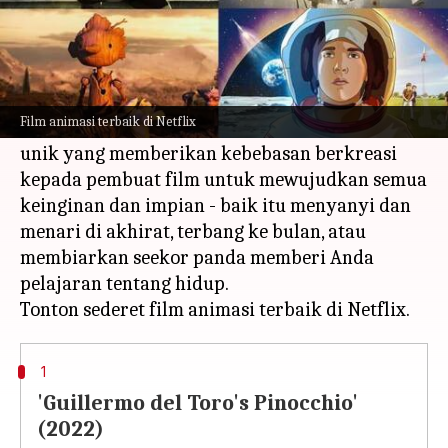
Apa ceritanya
Tidak ada batasan usia atau imajinasi dalam
menonton konten animasi.
Film animasi terbaik di Netflix
Ini adalah salah satu media paling langka dan
unik yang memberikan kebebasan berkreasi
kepada pembuat film untuk mewujudkan semua
keinginan dan impian - baik itu menyanyi dan
menari di akhirat, terbang ke bulan, atau
membiarkan seekor panda memberi Anda
pelajaran tentang hidup.
1
'Guillermo del Toro's Pinocchio'
(2022)