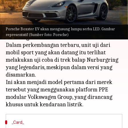
menulis
May 08, 2023
11:54 am
Bob
Apa ceritanya
Porsche Boxster EV akan mengusung lampu serba LED. Gambar
Pembuat supercar Jerman, Porsche, bersiap
representatif (Sumber foto: Porsche)
untuk segera meluncurkan Boxster EV baru.
Dalam perkembangan terbaru, unit uji dari
mobil sport yang akan datang itu terlihat
melakukan uji coba di trek balap Nurburgring
yang legendaris, meskipun dalam versi yang
disamarkan.
Ini akan menjadi model pertama dari merek
tersebut yang menggunakan platform PPE
modular Volkswagen Group, yang dirancang
_Card_