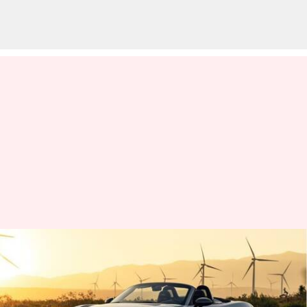
Porsche Boxster EV dalam
pengerjaan: Apa yang bisa kita
nantikan?