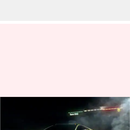
Lamborghini Huracan Sterrato
produksi terbatas mencapai
India, pengiriman akan segera