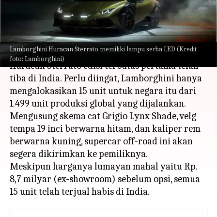
dimulai
menulis
Oct 19, 2023
08:19 am
Bob
Apa ceritanya
Lamborghini Huracan Sterrato memiliki lampu serba LED (Kredit
foto: Lamborghini)
Huracan Sterrato edisi terbatas pertama telah
tiba di India. Perlu diingat, Lamborghini hanya
mengalokasikan 15 unit untuk negara itu dari
1.499 unit produksi global yang dijalankan.
Mengusung skema cat Grigio Lynx Shade, velg
tempa 19 inci berwarna hitam, dan kaliper rem
berwarna kuning, supercar off-road ini akan
segera dikirimkan ke pemiliknya.
Meskipun harganya lumayan mahal yaitu Rp.
8,7 milyar (ex-showroom) sebelum opsi, semua