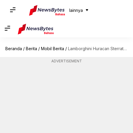
lainnya
Beranda
/
Berita
/
Mobil Berita
/
Lamborghini Huracan Sterrato produksi terbatas mencapai India, pengiriman akan segera dimulai
ADVERTISEMENT