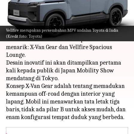
menulis
Oct 17, 2023
11:44 am
Bob
Apa ceritanya
Vellfire merupakan persembahan MPV andalan Toyota di India
Toyota Auto Body, anak perusahaan Toyota,
(Kredit foto: Toyota)
telah meluncurkan dua konsep minivan
menarik: X-Van Gear dan Vellfire Spacious
Lounge.
Desain inovatif ini akan ditampilkan pertama
kali kepada publik di Japan Mobility Show
mendatang di Tokyo.
Konsep X-Van Gear adalah tentang memadukan
kemampuan off-road dengan interior yang
lapang. Mobil ini menawarkan tata letak tiga
baris, tidak ada pilar B untuk akses mudah, dan