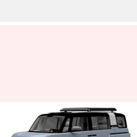
Konsep Toyota X-Van Gear dan
Vellfire Spacious Lounge
diperkenalkan