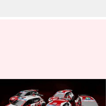
Tim MRF Tyres memenangkan
Kejuaraan Reli Eropa 2023
menulis
Aug 22, 2023
10:38 am
Bob