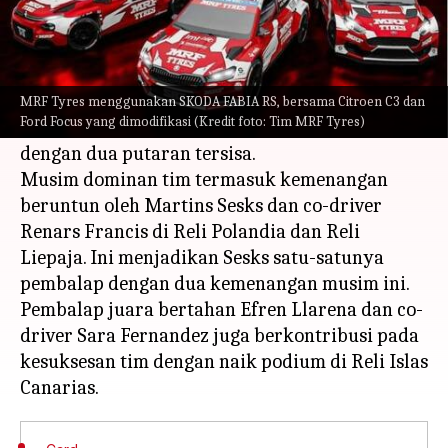
Apa ceritanya
Tim MRF Tyres India berhasil
mempertahankan gelar Kejuaraan Reli Eropa
MRF Tyres menggunakan SKODA FABIA RS, bersama Citroen C3 dan
Ford Focus yang dimodifikasi (Kredit foto: Tim MRF Tyres)
(ERC) pada tahun 2023, merebut gelar juara
dengan dua putaran tersisa.
Musim dominan tim termasuk kemenangan
beruntun oleh Martins Sesks dan co-driver
Renars Francis di Reli Polandia dan Reli
Liepaja. Ini menjadikan Sesks satu-satunya
pembalap dengan dua kemenangan musim ini.
Pembalap juara bertahan Efren Llarena dan co-
driver Sara Fernandez juga berkontribusi pada
kesuksesan tim dengan naik podium di Reli Islas