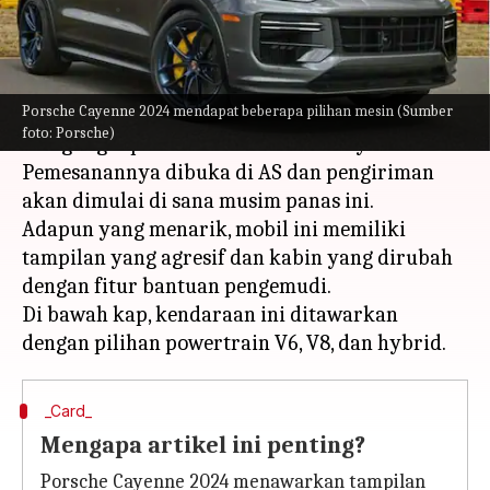
menulis
Apr 19, 2023
11:37 am
Bob
Apa ceritanya
Porsche Cayenne 2024 mendapat beberapa pilihan mesin (Sumber
Pembuat mobil Jerman Porsche telah
foto: Porsche)
mengungkap versi 2024 dari SUV Cayenne.
Pemesanannya dibuka di AS dan pengiriman
akan dimulai di sana musim panas ini.
Adapun yang menarik, mobil ini memiliki
tampilan yang agresif dan kabin yang dirubah
dengan fitur bantuan pengemudi.
Di bawah kap, kendaraan ini ditawarkan
_Card_
Mengapa artikel ini penting?
Porsche Cayenne 2024 menawarkan tampilan