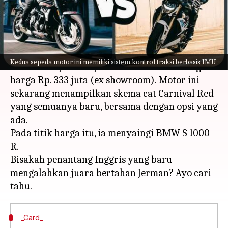
menulis
Jul 10, 2023
10:28 am
Bob
Apa ceritanya
Triumph Motorcycles telah mengungkap iterasi
Kedua sepeda motor ini memiliki sistem kontrol traksi berbasis IMU
2024 dari Speed ​​​​Triple 1200 RS di India dengan
harga Rp. 333 juta (ex showroom). Motor ini
sekarang menampilkan skema cat Carnival Red
yang semuanya baru, bersama dengan opsi yang
ada.
Pada titik harga itu, ia menyaingi BMW S 1000
R.
Bisakah penantang Inggris yang baru
mengalahkan juara bertahan Jerman? Ayo cari
_Card_