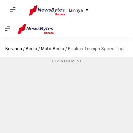
lainnya
Beranda
/
Berita
/
Mobil Berita
/
Bisakah Triumph Speed ​​Triple RS mengalahkan BMW S 1000 R?
ADVERTISEMENT