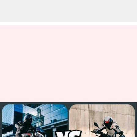
Bisakah Triumph Speed ​​Triple
RS mengalahkan BMW S 1000
R?