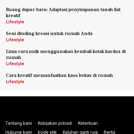
Ruang dapur baru: Adaptasi penyimpanan tanah liat
kreatif
Lifestyle
Seni dinding kreasi untuk rumah Anda
Lifestyle
Lima cara unik menggunakan kembali kotak kardus di
rumah
Lifestyle
Cara kreatif memanfaatkan kaos bekas di rumah
Lifestyle
Tentang kami
Kebijakan pribadi
Ketentuan
Hubungi kami
kode etik
Keluhan ganti rugi
Berita