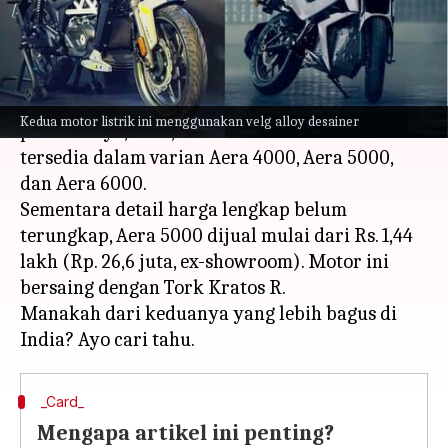
menulis
Mar 02, 2023
11:03 am
Bob
Apa ceritanya
Matter Energy telah meluncurkan penawaran
Kedua motor listrik ini menggunakan velg alloy desainer
pertamanya, Aera, di India. Motor listrik ini
tersedia dalam varian Aera 4000, Aera 5000,
dan Aera 6000.
Sementara detail harga lengkap belum
terungkap, Aera 5000 dijual mulai dari Rs. 1,44
lakh (Rp. 26,6 juta, ex-showroom). Motor ini
bersaing dengan Tork Kratos R.
Manakah dari keduanya yang lebih bagus di
_Card_
Mengapa artikel ini penting?