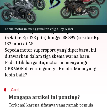
menulis
Jun 12, 2023
11:08 am
Bob
Apa ceritanya
Kawasaki telah meluncurkan Ninja 650 2024
Kedua motor ini menggunakan velg alloy 17 inci
untuk pasar global dengan harga antara $8.299
(sekitar Rp. 123 juta) hingga $8.899 (sekitar Rp.
132 juta) di AS.
Sepeda motor supersport yang diperbarui ini
ditawarkan dalam tiga skema warna baru.
Pada titik harga itu, motor ini menyaingi
CBR650R dari saingannya Honda. Mana yang
_Card_
Mengapa artikel ini penting?
Terkenal karena sifatnya yang ramah pemula