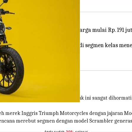
erasi kedua di India dengan harga mulai Rp. 191 jut
tuk mengalahkan juara bertahan di segmen kelas menen
diperkenalkan pada tahun 2015. Produk ini sangat dihorma
leh merek Inggris Triumph Motorcycles dengan jajaran Mo
berencana merebut segmen dengan model Scrambler generas
Anda sudah
20%
selesai