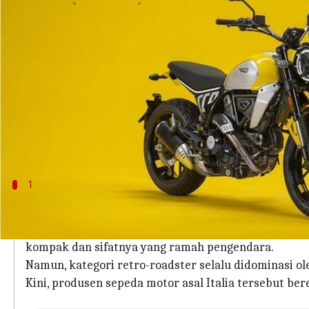
menulis
Sep 26, 2023
10:35 am
Bob
Apa ceritanya
Ducati telah memperkenalkan jajaran Scrambler gen
varian: Icon, Nightshift, dan Full Throttle.
Pada titik harga tersebut, motor ini ditujukan un
900.
1
Mengapa artikel ini penting?
Jajaran Scrambler dari Ducati telah populer sejak 
kompak dan sifatnya yang ramah pengendara.
Namun, kategori retro-roadster selalu didominasi o
Kini, produsen sepeda motor asal Italia tersebut 