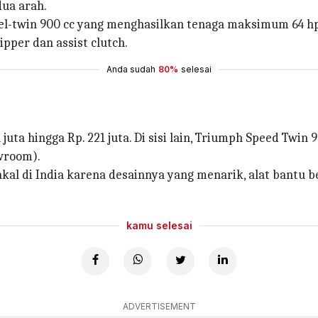
dua arah.
lel-twin 900 cc yang menghasilkan tenaga maksimum 64 h
pper dan assist clutch.
Anda sudah
80%
selesai
 juta hingga Rp. 221 juta. Di sisi lain, Triumph Speed ​​Tw
owroom).
al di India karena desainnya yang menarik, alat bantu b
kamu selesai
ADVERTISEMENT